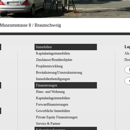
Museumstrasse 8 / Braunschweig
Lo
Immobilien
Kapitalanlageimmobilien
Als 
Zinshäuser/Renditeobjekte
Dow
Projektentwicklung
Revitalisierung/Umstrukturierung
Immobilienbeteiligungen
Finanzierungen
Haus- und Wohnung
Kapitalanlageimmobilien
Forwardfinanzierungen
Gewerbliche Immobilien
Private Equity Finanzierungen
Service & Partner