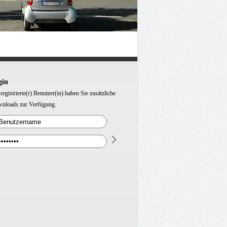
Lange Herzogstr. / Breite He
gin
registrierte(r) Benutzer(in) haben Sie zusätzliche
nloads zur Verfügung.